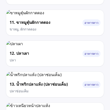
11. ขาหมูตุ๋นผักกาดดอง
อาหารคาว
ขาหมู, ผักกาดดอง
12. ปลาเผา
อาหารคาว
ปลา
13. น้ำพริกปลาแห้ง (ปลาช่อนเค็ม)
อาหารคาว
ปลาช่อนเค็ม