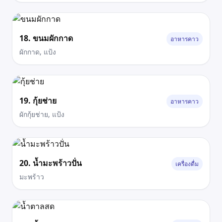
18. ขนมผักกาด
อาหารคาว
ผักกาด, แป้ง
19. กุ้ยช่าย
อาหารคาว
ผักกุ้ยช่าย, แป้ง
20. น้ำมะพร้าวปั่น
เครื่องดื่ม
มะพร้าว