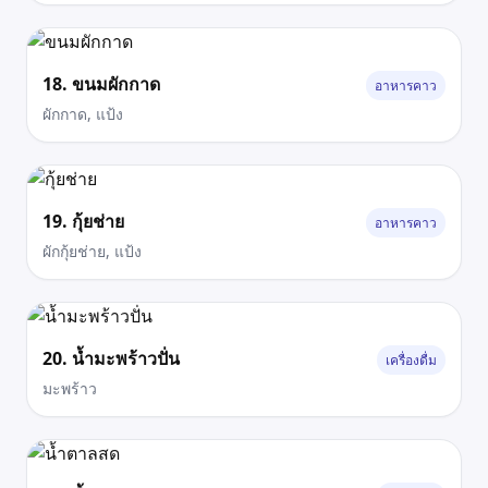
18. ขนมผักกาด
อาหารคาว
ผักกาด, แป้ง
19. กุ้ยช่าย
อาหารคาว
ผักกุ้ยช่าย, แป้ง
20. น้ำมะพร้าวปั่น
เครื่องดื่ม
มะพร้าว