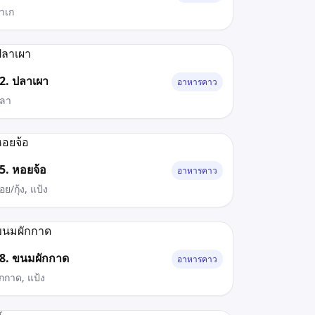
าเก
2. ปลาเผา
อาหารคาว
ลา
5. หอยจ้อ
อาหารคาว
อย/กุ้ง, แป้ง
8. ขนมผักกาด
อาหารคาว
ักกาด, แป้ง