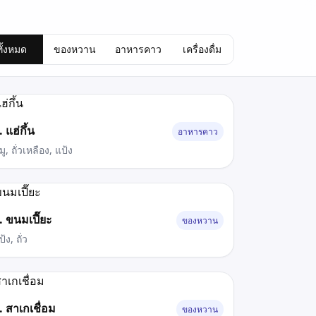
ทั้งหมด
ของหวาน
อาหารคาว
เครื่องดื่ม
. แฮ่กึ้น
อาหารคาว
มู, ถั่วเหลือง, แป้ง
. ขนมเปี๊ยะ
ของหวาน
้ง, ถั่ว
. สาเกเชื่อม
ของหวาน