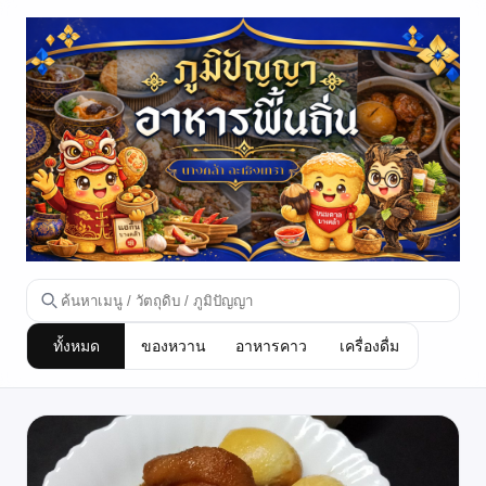
ทั้งหมด
ของหวาน
อาหารคาว
เครื่องดื่ม