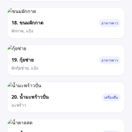
18. ขนมผักกาด
อาหารคาว
ผักกาด, แป้ง
19. กุ้ยช่าย
อาหารคาว
ผักกุ้ยช่าย, แป้ง
20. น้ำมะพร้าวปั่น
เครื่องดื่ม
มะพร้าว