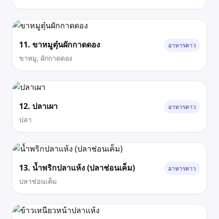
11. ขาหมูตุ๋นผักกาดดอง
อาหารคาว
ขาหมู, ผักกาดดอง
12. ปลาเผา
อาหารคาว
ปลา
13. น้ำพริกปลาแห้ง (ปลาช่อนเค็ม)
อาหารคาว
ปลาช่อนเค็ม