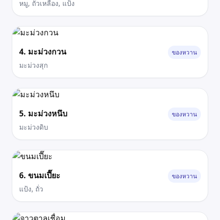
หมู, ถั่วเหลือง, แป้ง
4. มะม่วงกวน
ของหวาน
มะม่วงสุก
5. มะม่วงหนึบ
ของหวาน
มะม่วงดิบ
6. ขนมเปี๊ยะ
ของหวาน
แป้ง, ถั่ว