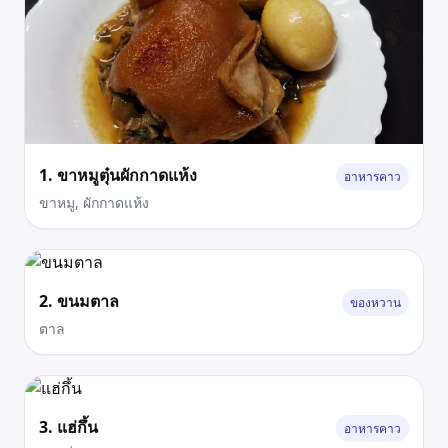
1. ขาหมูตุ๋นผักกาดแห้ง
อาหารคาว
ขาหมู, ผักกาดแห้ง
2. ขนมตาล
ของหวาน
ตาล
3. แฮ่กึ้น
อาหารคาว