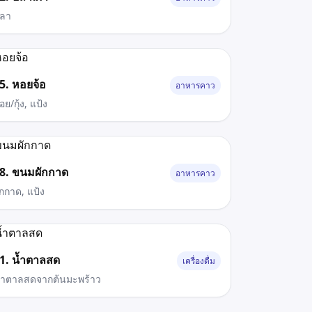
ลา
5. หอยจ้อ
อาหารคาว
อย/กุ้ง, แป้ง
8. ขนมผักกาด
อาหารคาว
ักกาด, แป้ง
1. น้ำตาลสด
เครื่องดื่ม
้ำตาลสดจากต้นมะพร้าว