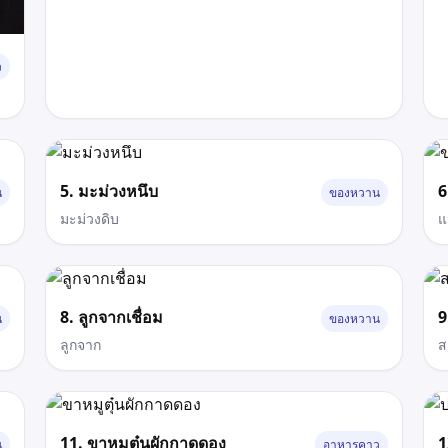
ว
5. มะม่วงหนึบ
6
น
ของหวาน
มะม่วงดิบ
แป
8. ลูกจากเชื่อม
9
น
ของหวาน
ลูกจาก
ส
11. ขาหมูตุ๋นผักกาดดอง
1
น
อาหารคาว