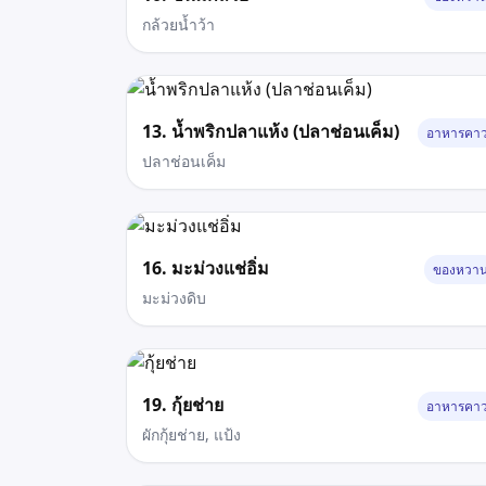
กล้วยน้ำว้า
13. น้ำพริกปลาแห้ง (ปลาช่อนเค็ม)
อาหารคา
ปลาช่อนเค็ม
16. มะม่วงแช่อิ่ม
ของหวา
มะม่วงดิบ
19. กุ้ยช่าย
อาหารคา
ผักกุ้ยช่าย, แป้ง