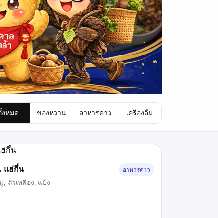
ทั้งหมด
ของหวาน
อาหารคาว
เครื่องดื่ม
. แฮ่กึ้น
อาหารคาว
มู, ถั่วเหลือง, แป้ง