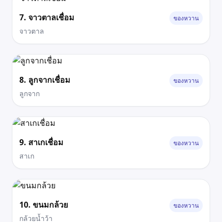
7. จาวตาลเชื่อม
ของหวาน
จาวตาล
8. ลูกจากเชื่อม
ของหวาน
ลูกจาก
9. สาเกเชื่อม
ของหวาน
สาเก
10. ขนมกล้วย
ของหวาน
กล้วยน้ำว้า