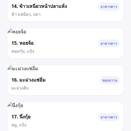
14. ข้าวเหนียวหน้าปลาแห้ง
อาหารคาว
ข้าวเหนียว, ปลา
15. หอยจ้อ
อาหารคาว
หอย/กุ้ง, แป้ง
16. มะม่วงแช่อิ่ม
ของหวาน
มะม่วงดิบ
17. นึ่งกุ้ย
อาหารคาว
หมู, แป้ง