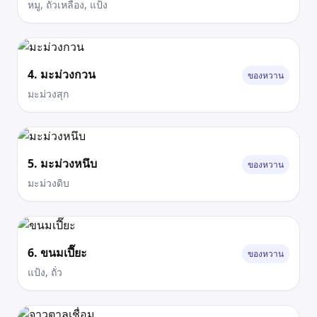
หมู, ถั่วเหลือง, แป้ง
4. มะม่วงกวน
ของหวาน
มะม่วงสุก
5. มะม่วงหนึบ
ของหวาน
มะม่วงดิบ
6. ขนมเปี๊ยะ
ของหวาน
แป้ง, ถั่ว