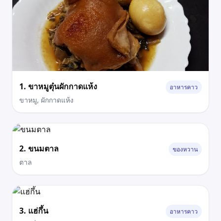
1. ขาหมูตุ๋นผักกาดแห้ง
อาหารคาว
ขาหมู, ผักกาดแห้ง
2. ขนมตาล
ของหวาน
ตาล
3. แฮ่กึ้น
อาหารคาว