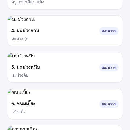
หมู, ถั่วเหลือง, แป้ง
4. มะม่วงกวน
ของหวาน
มะม่วงสุก
5. มะม่วงหนึบ
ของหวาน
มะม่วงดิบ
6. ขนมเปี๊ยะ
ของหวาน
แป้ง, ถั่ว