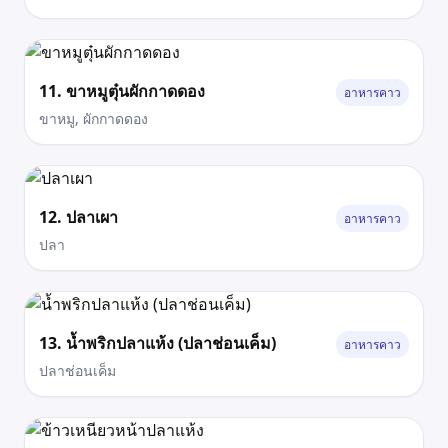
11. ขาหมูตุ๋นผักกาดดอง
อาหารคาว
ขาหมู, ผักกาดดอง
12. ปลาเผา
อาหารคาว
ปลา
13. น้ำพริกปลาแห้ง (ปลาช่อนเค็ม)
อาหารคาว
ปลาช่อนเค็ม