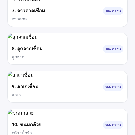
7. จาวตาลเชื่อม
ของหวาน
จาวตาล
8. ลูกจากเชื่อม
ของหวาน
ลูกจาก
9. สาเกเชื่อม
ของหวาน
สาเก
10. ขนมกล้วย
ของหวาน
กล้วยน้ำว้า