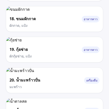
18. ขนมผักกาด
อาหารคาว
ผักกาด, แป้ง
19. กุ้ยช่าย
อาหารคาว
ผักกุ้ยช่าย, แป้ง
20. น้ำมะพร้าวปั่น
เครื่องดื่ม
มะพร้าว