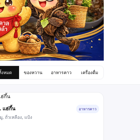
ทั้งหมด
ของหวาน
อาหารคาว
เครื่องดื่ม
. แฮ่กึ้น
อาหารคาว
มู, ถั่วเหลือง, แป้ง