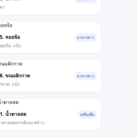
ลา
5. หอยจ้อ
อาหารคาว
อย/กุ้ง, แป้ง
8. ขนมผักกาด
อาหารคาว
ักกาด, แป้ง
1. น้ำตาลสด
เครื่องดื่ม
้ำตาลสดจากต้นมะพร้าว