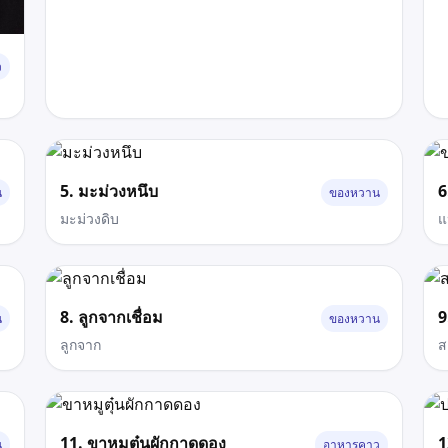
ว
5. มะม่วงหนึบ
6
น
ของหวาน
มะม่วงดิบ
แป
8. ลูกจากเชื่อม
9
น
ของหวาน
ลูกจาก
ส
11. ขาหมูตุ๋นผักกาดดอง
1
น
อาหารคาว