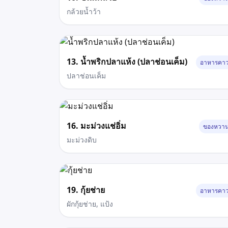
กล้วยน้ำว้า
13. น้ำพริกปลาแห้ง (ปลาช่อนเค็ม)
อาหารคา
ปลาช่อนเค็ม
16. มะม่วงแช่อิ่ม
ของหวา
มะม่วงดิบ
19. กุ้ยช่าย
อาหารคา
ผักกุ้ยช่าย, แป้ง