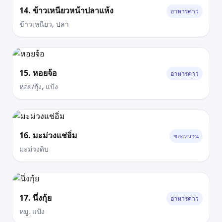
14. ข้าวเหนียวหน้าปลาแห้ง
อาหารคาว
ข้าวเหนียว, ปลา
15. หอยจ้อ
อาหารคาว
หอย/กุ้ง, แป้ง
16. มะม่วงแช่อิ่ม
ของหวาน
มะม่วงดิบ
17. นึ่งกุ้ย
อาหารคาว
หมู, แป้ง