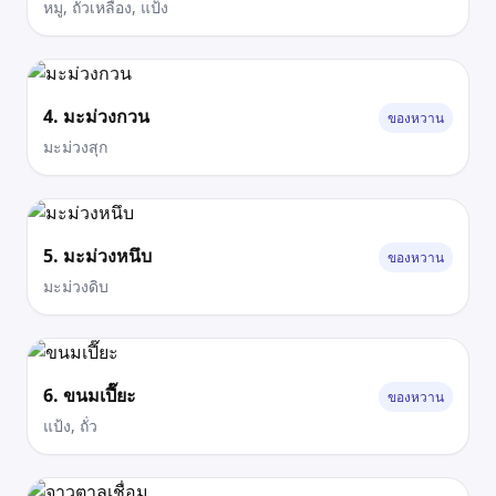
หมู, ถั่วเหลือง, แป้ง
4. มะม่วงกวน
ของหวาน
มะม่วงสุก
5. มะม่วงหนึบ
ของหวาน
มะม่วงดิบ
6. ขนมเปี๊ยะ
ของหวาน
แป้ง, ถั่ว