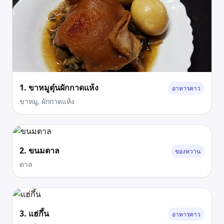
1. ขาหมูตุ๋นผักกาดแห้ง
อาหารคาว
ขาหมู, ผักกาดแห้ง
2. ขนมตาล
ของหวาน
ตาล
3. แฮ่กึ้น
อาหารคาว