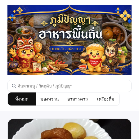
ทั้งหมด
ของหวาน
อาหารคาว
เครื่องดื่ม