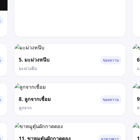
ว
5. มะม่วงหนึบ
6
น
ของหวาน
มะม่วงดิบ
แป
8. ลูกจากเชื่อม
9
น
ของหวาน
ลูกจาก
ส
11. ขาหมูตุ๋นผักกาดดอง
1
น
อาหารคาว