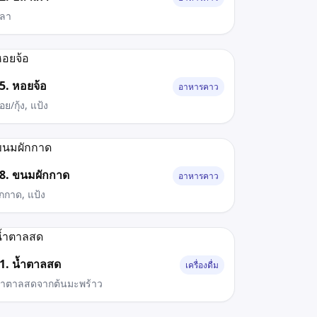
ลา
5. หอยจ้อ
อาหารคาว
อย/กุ้ง, แป้ง
8. ขนมผักกาด
อาหารคาว
ักกาด, แป้ง
1. น้ำตาลสด
เครื่องดื่ม
้ำตาลสดจากต้นมะพร้าว