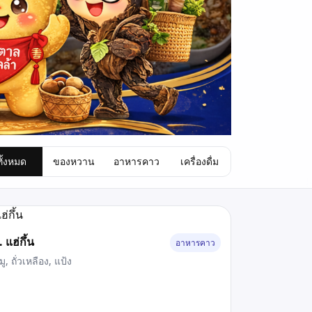
ทั้งหมด
ของหวาน
อาหารคาว
เครื่องดื่ม
. แฮ่กึ้น
อาหารคาว
มู, ถั่วเหลือง, แป้ง