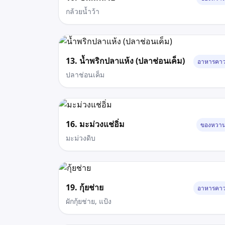
กล้วยน้ำว้า
13. น้ำพริกปลาแห้ง (ปลาช่อนเค็ม)
อาหารคา
ปลาช่อนเค็ม
16. มะม่วงแช่อิ่ม
ของหวา
มะม่วงดิบ
19. กุ้ยช่าย
อาหารคา
ผักกุ้ยช่าย, แป้ง