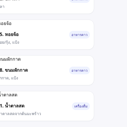
ลา
5. หอยจ้อ
อาหารคาว
อย/กุ้ง, แป้ง
8. ขนมผักกาด
อาหารคาว
ักกาด, แป้ง
1. น้ำตาลสด
เครื่องดื่ม
้ำตาลสดจากต้นมะพร้าว