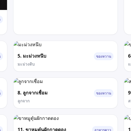
ว
5. มะม่วงหนึบ
6
น
ของหวาน
มะม่วงดิบ
แป
8. ลูกจากเชื่อม
9
น
ของหวาน
ลูกจาก
ส
11. ขาหมูตุ๋นผักกาดดอง
1
น
อาหารคาว