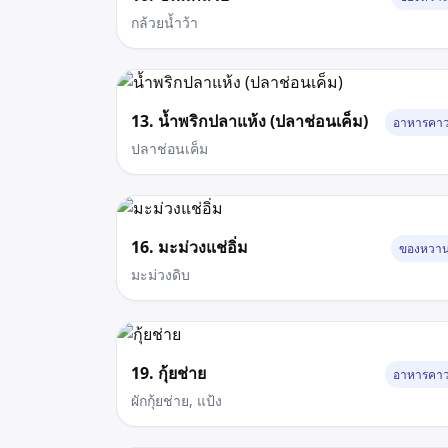
กล้วยน้ำว้า
13. น้ำพริกปลาแห้ง (ปลาช่อนเค็ม)
อาหารคา
ปลาช่อนเค็ม
16. มะม่วงแช่อิ่ม
ของหวา
มะม่วงดิบ
19. กุ้ยช่าย
อาหารคา
ผักกุ้ยช่าย, แป้ง