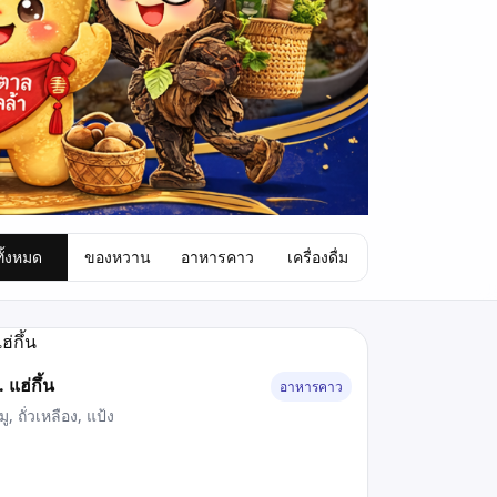
ทั้งหมด
ของหวาน
อาหารคาว
เครื่องดื่ม
. แฮ่กึ้น
อาหารคาว
มู, ถั่วเหลือง, แป้ง