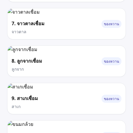
7. จาวตาลเชื่อม
ของหวาน
จาวตาล
8. ลูกจากเชื่อม
ของหวาน
ลูกจาก
9. สาเกเชื่อม
ของหวาน
สาเก