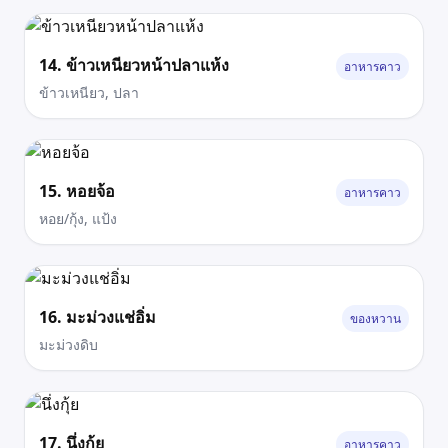
14. ข้าวเหนียวหน้าปลาแห้ง
อาหารคาว
ข้าวเหนียว, ปลา
15. หอยจ้อ
อาหารคาว
หอย/กุ้ง, แป้ง
16. มะม่วงแช่อิ่ม
ของหวาน
มะม่วงดิบ
17. นึ่งกุ้ย
อาหารคาว