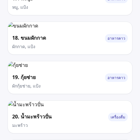
หมู, แป้ง
18. ขนมผักกาด
อาหารคาว
ผักกาด, แป้ง
19. กุ้ยช่าย
อาหารคาว
ผักกุ้ยช่าย, แป้ง
20. น้ำมะพร้าวปั่น
เครื่องดื่ม
มะพร้าว