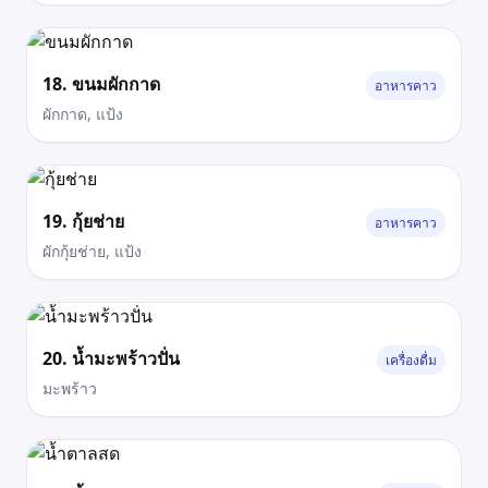
18. ขนมผักกาด
อาหารคาว
ผักกาด, แป้ง
19. กุ้ยช่าย
อาหารคาว
ผักกุ้ยช่าย, แป้ง
20. น้ำมะพร้าวปั่น
เครื่องดื่ม
มะพร้าว