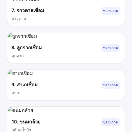
7. จาวตาลเชื่อม
ของหวาน
จาวตาล
8. ลูกจากเชื่อม
ของหวาน
ลูกจาก
9. สาเกเชื่อม
ของหวาน
สาเก
10. ขนมกล้วย
ของหวาน
กล้วยน้ำว้า