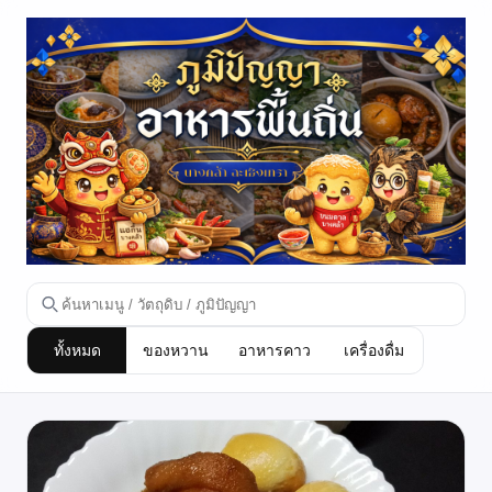
ทั้งหมด
ของหวาน
อาหารคาว
เครื่องดื่ม