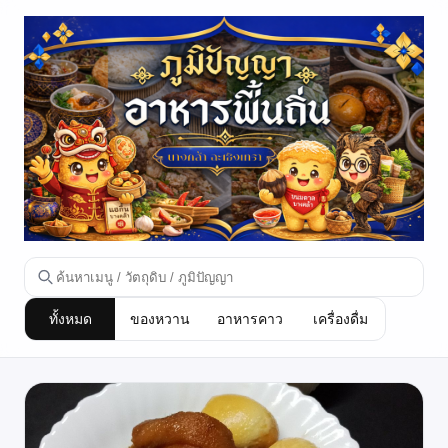
ทั้งหมด
ของหวาน
อาหารคาว
เครื่องดื่ม