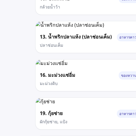
กล้วยน้ำว้า
13. น้ำพริกปลาแห้ง (ปลาช่อนเค็ม)
อาหารคา
ปลาช่อนเค็ม
16. มะม่วงแช่อิ่ม
ของหวา
มะม่วงดิบ
19. กุ้ยช่าย
อาหารคา
ผักกุ้ยช่าย, แป้ง