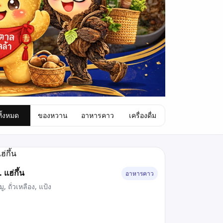
ทั้งหมด
ของหวาน
อาหารคาว
เครื่องดื่ม
. แฮ่กึ้น
อาหารคาว
มู, ถั่วเหลือง, แป้ง