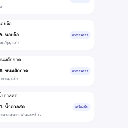
ลา
5. หอยจ้อ
อาหารคาว
อย/กุ้ง, แป้ง
8. ขนมผักกาด
อาหารคาว
ักกาด, แป้ง
1. น้ำตาลสด
เครื่องดื่ม
้ำตาลสดจากต้นมะพร้าว