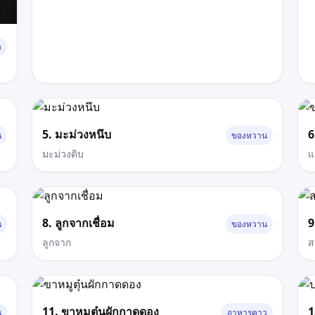
ว
5. มะม่วงหนึบ
6
น
ของหวาน
มะม่วงดิบ
แป
8. ลูกจากเชื่อม
9
น
ของหวาน
ลูกจาก
ส
11. ขาหมูตุ๋นผักกาดดอง
1
น
อาหารคาว