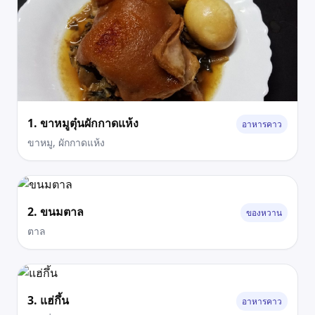
1. ขาหมูตุ๋นผักกาดแห้ง
อาหารคาว
ขาหมู, ผักกาดแห้ง
2. ขนมตาล
ของหวาน
ตาล
3. แฮ่กึ้น
อาหารคาว