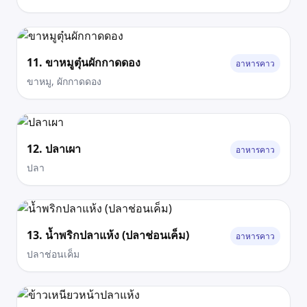
11. ขาหมูตุ๋นผักกาดดอง
อาหารคาว
ขาหมู, ผักกาดดอง
12. ปลาเผา
อาหารคาว
ปลา
13. น้ำพริกปลาแห้ง (ปลาช่อนเค็ม)
อาหารคาว
ปลาช่อนเค็ม