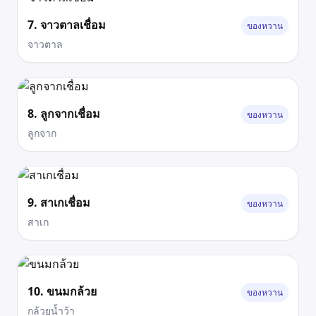
7. จาวตาลเชื่อม
ของหวาน
จาวตาล
8. ลูกจากเชื่อม
ของหวาน
ลูกจาก
9. สาเกเชื่อม
ของหวาน
สาเก
10. ขนมกล้วย
ของหวาน
กล้วยน้ำว้า